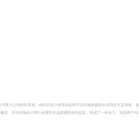
客户之间的距离感，由此而设计创意的品牌IP吉祥物承载的企业理念不言而喻。设计
务概念，IP吉祥物设计和行业属性及品牌调性相得益彰，形成了一种合力，对品牌个