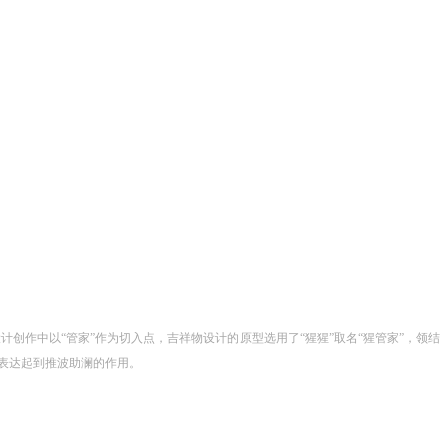
创作中以“管家”作为切入点，吉祥物设计的原型选用了“猩猩”取名“猩管家”，领结
性表达起到推波助澜的作用。