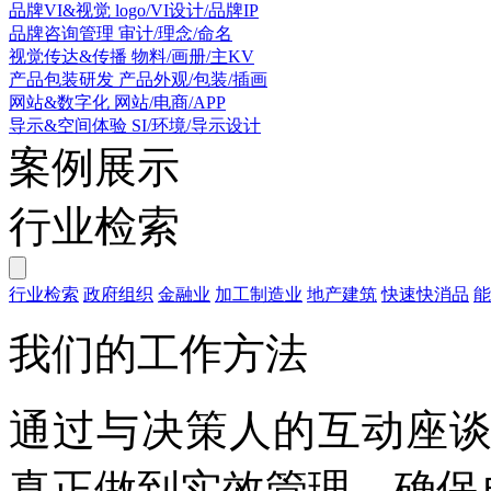
品牌VI&视觉
logo/VI设计/品牌IP
品牌咨询管理
审计/理念/命名
视觉传达&传播
物料/画册/主KV
产品包装研发
产品外观/包装/插画
网站&数字化
网站/电商/APP
导示&空间体验
SI/环境/导示设计
案例展示
行业检索
行业检索
政府组织
金融业
加工制造业
地产建筑
快速快消品
能
我们的工作方法
通过与决策人的互动座
真
正
做到实效管理，确保